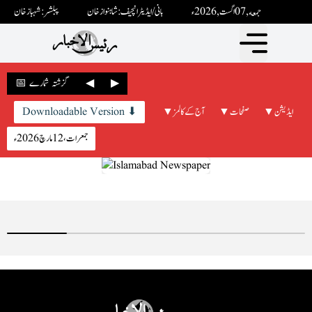
جمعه ,07 اگست ,2026ء
بانی / ایڈیٹرانچیف : شاہنواز خان
پبلشر: شہباز خان
▶
◀
📅 گزشتہ شمارے
▼ ایڈیشن
▼ صفحات
▼ آج کے کالمز
Downloadable Version ⬇
جمعرات، 12 مارچ 2026ء