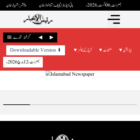
جمعرات ,06 اگست ,2026ء
بانی / ایڈیٹرانچیف : شاہنواز خان
پبلشر: شہباز خان
▶
◀
📅 گزشتہ شمارے
▼ ایڈیشن
▼ صفحات
▼ آج کے کالمز
Downloadable Version ⬇
جمعرات، 12 مارچ 2026ء