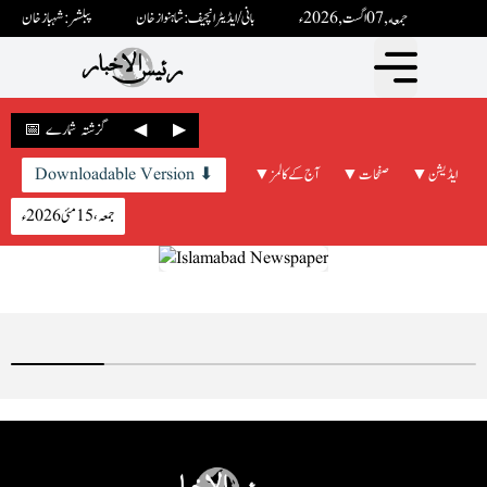
جمعه ,07 اگست ,2026ء
بانی / ایڈیٹرانچیف : شاہنواز خان
پبلشر: شہباز خان
▶
◀
📅 گزشتہ شمارے
▼ ایڈیشن
▼ صفحات
▼ آج کے کالمز
Downloadable Version ⬇
جمعہ، 15 مئی 2026ء