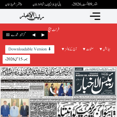
اتوار ,09 اگست ,2026ء
بانی / ایڈیٹرانچیف : شاہنواز خان
پبلشر: شہباز خان
فرنٹ پیج
▶
◀
📅 گزشتہ شمارے
▼ ایڈیشن
▼ صفحات
▼ آج کے کالمز
Downloadable Version ⬇
جمعہ، 15 مئی 2026ء