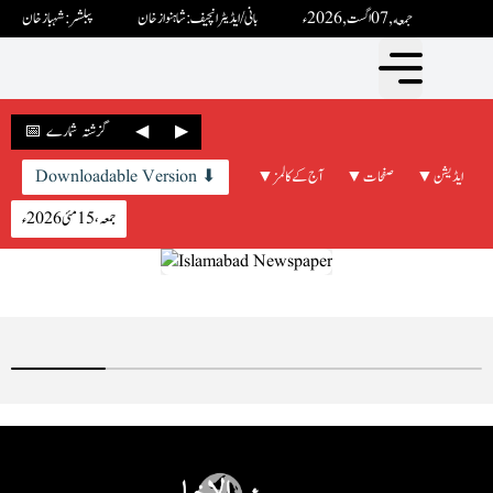
جمعه ,07 اگست ,2026ء
بانی / ایڈیٹرانچیف : شاہنواز خان
پبلشر: شہباز خان
▶
◀
📅 گزشتہ شمارے
▼ ایڈیشن
▼ صفحات
▼ آج کے کالمز
Downloadable Version ⬇
جمعہ، 15 مئی 2026ء