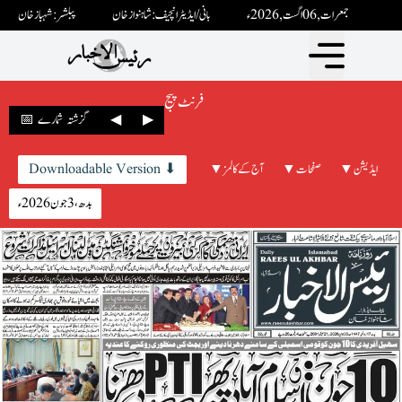
جمعرات ,06 اگست ,2026ء
بانی / ایڈیٹرانچیف : شاہنواز خان
پبلشر: شہباز خان
فرنٹ پیج
▶
◀
📅 گزشتہ شمارے
▼ ایڈیشن
▼ صفحات
▼ آج کے کالمز
Downloadable Version ⬇
بدھ، 3 جون 2026ء