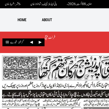
هفته ,08 اگست ,2026ء
بانی / ایڈیٹرانچیف : شاہنواز خان
پبلشر: شہباز خان
HOME
ABOUT
فرنٹ پیج
▶
◀
📅 گزشتہ شمارے