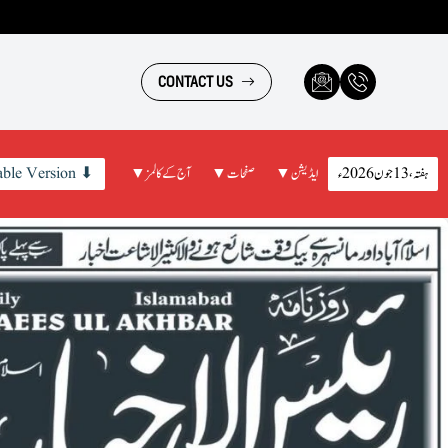
CONTACT US
ہفتہ، 13 جون 2026ء
▼ ایڈیشن
▼ صفحات
▼ آج کے کالمز
ble Version ⬇